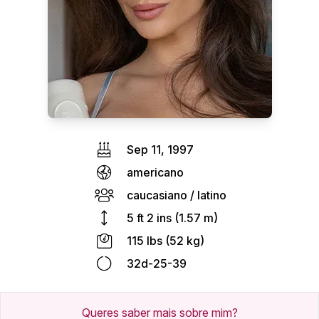
Sep 11, 1997
americano
caucasiano / latino
5 ft 2 ins (1.57 m)
115 lbs (52 kg)
32d-25-39
Queres saber mais sobre mim?